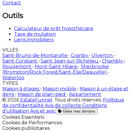
Outils
Calculateur de prêt hypothécaire
Taxe de mutation
Liens immobiliers
VILLES
Saint-Bruno-de-Montarville
•
Granby
•
Ulverton
•
Saint-Constant
•
Saint-Jean-sur-Richelieu
•
Chambly
•
Rougemont
•
Mont-Saint-Hilaire
•
Sherbrooke
(Brompton/Rock Forest/Saint-Élie/Deauville)
•
Waterloo
TYPES
Maison à étages
•
Maison mobile
•
Maison à un étage et
demi
•
Maison de plain-pied
•
Appartement
© 2026
EstateFunnel
. Tous droits réservés.
Politique
de confidentialité
Avis de collecte
Conditions
d’utilisation
Avis et avis
Gérer mes témoins
Activer
Cookies Essentiels
Activer
Cookies de Performances
Activer
Cookies publicitaires
Activer
Cookies de fonctionnalités