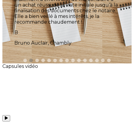
usqu’à la
m'a donné tout plein de conseils pou
notaire.
améliorer ma maison. Je la recomma
a
fortement.
J
Jean-Claude Juaire
Capsules vidéo