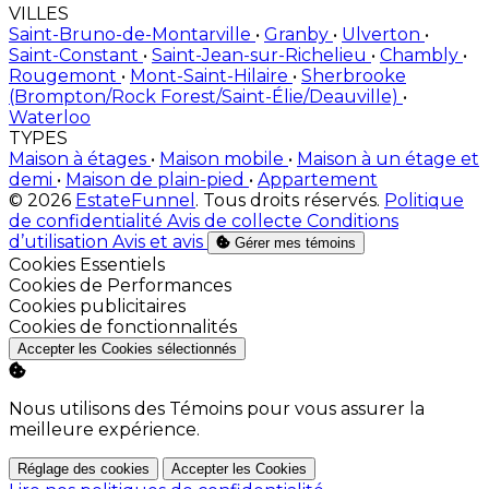
VILLES
Saint-Bruno-de-Montarville
•
Granby
•
Ulverton
•
Saint-Constant
•
Saint-Jean-sur-Richelieu
•
Chambly
•
Rougemont
•
Mont-Saint-Hilaire
•
Sherbrooke
(Brompton/Rock Forest/Saint-Élie/Deauville)
•
Waterloo
TYPES
Maison à étages
•
Maison mobile
•
Maison à un étage et
demi
•
Maison de plain-pied
•
Appartement
© 2026
EstateFunnel
. Tous droits réservés.
Politique
de confidentialité
Avis de collecte
Conditions
d’utilisation
Avis et avis
Gérer mes témoins
Activer
Cookies Essentiels
Activer
Cookies de Performances
Activer
Cookies publicitaires
Activer
Cookies de fonctionnalités
Accepter les Cookies sélectionnés
Nous utilisons des Témoins pour vous assurer la
meilleure expérience.
Réglage des cookies
Accepter les Cookies