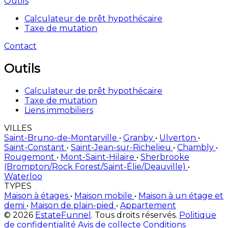
Outils
Calculateur de prêt hypothécaire
Taxe de mutation
Contact
Outils
Calculateur de prêt hypothécaire
Taxe de mutation
Liens immobiliers
VILLES
Saint-Bruno-de-Montarville
•
Granby
•
Ulverton
•
Saint-Constant
•
Saint-Jean-sur-Richelieu
•
Chambly
•
Rougemont
•
Mont-Saint-Hilaire
•
Sherbrooke
(Brompton/Rock Forest/Saint-Élie/Deauville)
•
Waterloo
TYPES
Maison à étages
•
Maison mobile
•
Maison à un étage et
demi
•
Maison de plain-pied
•
Appartement
© 2026
EstateFunnel
. Tous droits réservés.
Politique
de confidentialité
Avis de collecte
Conditions