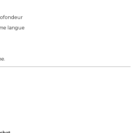
profondeur
même langue
me.