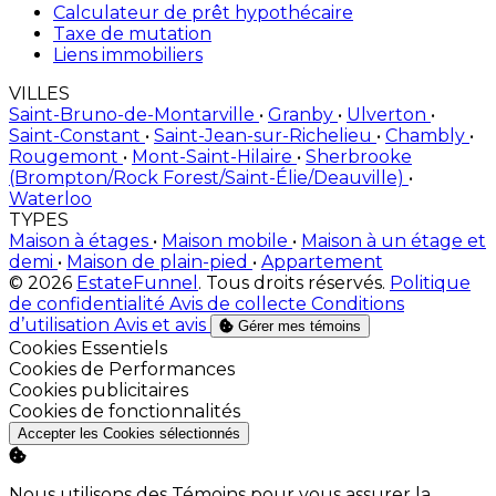
Calculateur de prêt hypothécaire
Taxe de mutation
Liens immobiliers
VILLES
Saint-Bruno-de-Montarville
•
Granby
•
Ulverton
•
Saint-Constant
•
Saint-Jean-sur-Richelieu
•
Chambly
•
Rougemont
•
Mont-Saint-Hilaire
•
Sherbrooke
(Brompton/Rock Forest/Saint-Élie/Deauville)
•
Waterloo
TYPES
Maison à étages
•
Maison mobile
•
Maison à un étage et
demi
•
Maison de plain-pied
•
Appartement
© 2026
EstateFunnel
. Tous droits réservés.
Politique
de confidentialité
Avis de collecte
Conditions
d’utilisation
Avis et avis
Gérer mes témoins
Activer
Cookies Essentiels
Activer
Cookies de Performances
Activer
Cookies publicitaires
Activer
Cookies de fonctionnalités
Accepter les Cookies sélectionnés
Nous utilisons des Témoins pour vous assurer la