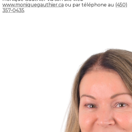
www.moniquegauthier.ca
ou par téléphone au
(450)
357-0435
.