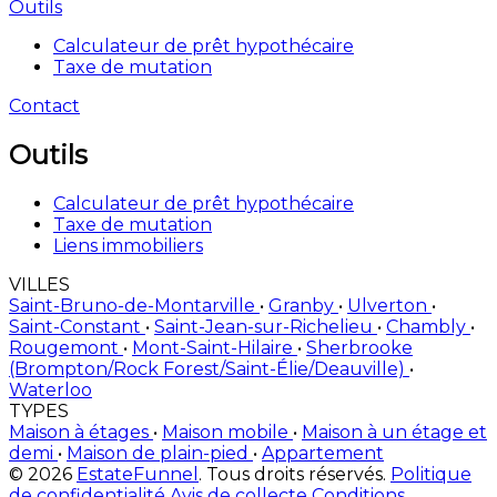
Outils
Calculateur de prêt hypothécaire
Taxe de mutation
Contact
Outils
Calculateur de prêt hypothécaire
Taxe de mutation
Liens immobiliers
VILLES
Saint-Bruno-de-Montarville
•
Granby
•
Ulverton
•
Saint-Constant
•
Saint-Jean-sur-Richelieu
•
Chambly
•
Rougemont
•
Mont-Saint-Hilaire
•
Sherbrooke
(Brompton/Rock Forest/Saint-Élie/Deauville)
•
Waterloo
TYPES
Maison à étages
•
Maison mobile
•
Maison à un étage et
demi
•
Maison de plain-pied
•
Appartement
© 2026
EstateFunnel
. Tous droits réservés.
Politique
de confidentialité
Avis de collecte
Conditions