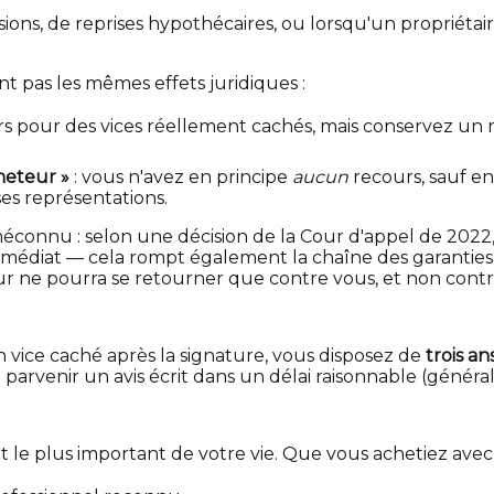
ons, de reprises hypothécaires, ou lorsqu'un propriétai
t pas les mêmes effets juridiques :
urs pour des vices réellement cachés, mais conservez u
cheteur »
: vous n'avez en principe
aucun
recours, sauf en
es représentations.
connu : selon une décision de la Cour d'appel de 2022, a
édiat — cela rompt également la chaîne des garanties t
ur ne pourra se retourner que contre vous, et non contre
n vice caché après la signature, vous disposez de
trois a
parvenir un avis écrit dans un délai raisonnable (général
 le plus important de votre vie. Que vous achetiez avec 