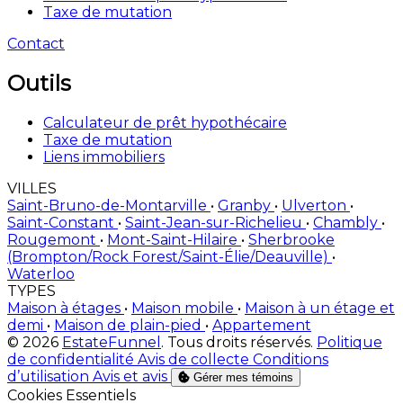
Taxe de mutation
Contact
Outils
Calculateur de prêt hypothécaire
Taxe de mutation
Liens immobiliers
VILLES
Saint-Bruno-de-Montarville
•
Granby
•
Ulverton
•
Saint-Constant
•
Saint-Jean-sur-Richelieu
•
Chambly
•
Rougemont
•
Mont-Saint-Hilaire
•
Sherbrooke
(Brompton/Rock Forest/Saint-Élie/Deauville)
•
Waterloo
TYPES
Maison à étages
•
Maison mobile
•
Maison à un étage et
demi
•
Maison de plain-pied
•
Appartement
© 2026
EstateFunnel
. Tous droits réservés.
Politique
de confidentialité
Avis de collecte
Conditions
d’utilisation
Avis et avis
Gérer mes témoins
Activer
Cookies Essentiels