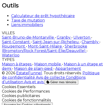
Outils
Calculateur de prêt hypothécaire
Taxe de mutation
Liens immobiliers
VILLES
Saint-Bruno-de-Montarville
•
Granby
•
Ulverton
•
Saint-Constant
•
Saint-Jean-sur-Richelieu
•
Chambly
•
Rougemont
•
Mont-Saint-Hilaire
•
Sherbrooke
(Brompton/Rock Forest/Saint-Élie/Deauville)
•
Waterloo
TYPES
Maison à étages
•
Maison mobile
•
Maison à un étage et
demi
•
Maison de plain-pied
•
Appartement
© 2026
EstateFunnel
. Tous droits réservés.
Politique
de confidentialité
Avis de collecte
Conditions
d’utilisation
Avis et avis
Gérer mes témoins
Activer
Cookies Essentiels
Activer
Cookies de Performances
Activer
Cookies publicitaires
Activer
Cookies de fonctionnalités
Accepter les Cookies sélectionnés