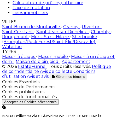
Calculateur de prêt hypothécaire
Taxe de mutation
Liens immobiliers
VILLES
Saint-Bruno-de-Montarville
•
Granby
•
Ulverton
•
Saint-Constant
•
Saint-Jean-sur-Richelieu
•
Chambly
•
Rougemont
•
Mont-Saint-Hilaire
•
Sherbrooke
(Brompton/Rock Forest/Saint-Élie/Deauville)
•
Waterloo
TYPES
Maison à étages
•
Maison mobile
•
Maison à un étage et
demi
•
Maison de plain-pied
•
Appartement
© 2026
EstateFunnel
. Tous droits réservés.
Politique
de confidentialité
Avis de collecte
Conditions
d’utilisation
Avis et avis
Gérer mes témoins
Activer
Cookies Essentiels
Activer
Cookies de Performances
Activer
Cookies publicitaires
Activer
Cookies de fonctionnalités
Accepter les Cookies sélectionnés
Nous utilisons des Témoins pour vous assurer la