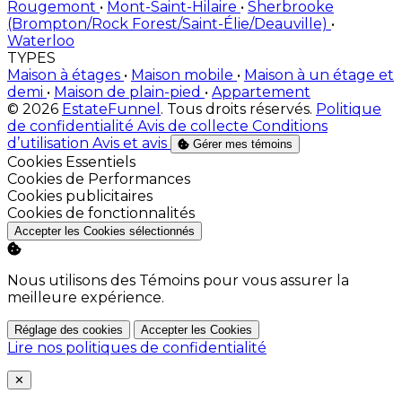
Rougemont
•
Mont-Saint-Hilaire
•
Sherbrooke
(Brompton/Rock Forest/Saint-Élie/Deauville)
•
Waterloo
TYPES
Maison à étages
•
Maison mobile
•
Maison à un étage et
demi
•
Maison de plain-pied
•
Appartement
© 2026
EstateFunnel
. Tous droits réservés.
Politique
de confidentialité
Avis de collecte
Conditions
d’utilisation
Avis et avis
Gérer mes témoins
Activer
Cookies Essentiels
Activer
Cookies de Performances
Activer
Cookies publicitaires
Activer
Cookies de fonctionnalités
Accepter les Cookies sélectionnés
Nous utilisons des Témoins pour vous assurer la
meilleure expérience.
Réglage des cookies
Accepter les Cookies
Lire nos politiques de confidentialité
Close
✕