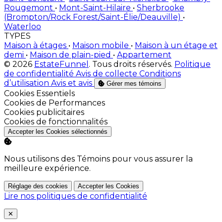
Rougemont
•
Mont-Saint-Hilaire
•
Sherbrooke
(Brompton/Rock Forest/Saint-Élie/Deauville)
•
Waterloo
TYPES
Maison à étages
•
Maison mobile
•
Maison à un étage et
demi
•
Maison de plain-pied
•
Appartement
© 2026
EstateFunnel
. Tous droits réservés.
Politique
de confidentialité
Avis de collecte
Conditions
d’utilisation
Avis et avis
Gérer mes témoins
Activer
Cookies Essentiels
Activer
Cookies de Performances
Activer
Cookies publicitaires
Activer
Cookies de fonctionnalités
Accepter les Cookies sélectionnés
Nous utilisons des Témoins pour vous assurer la
meilleure expérience.
Réglage des cookies
Accepter les Cookies
Lire nos politiques de confidentialité
Close
✕