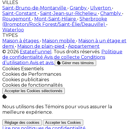
VILLES
Saint-Bruno-de-Montarville
•
Granby
•
Ulverton
•
Saint-Constant
•
Saint-Jean-sur-Richelieu
•
Chambly
•
Rougemont
•
Mont-Saint-Hilaire
•
Sherbrooke
(Brompton/Rock Forest/Saint-Élie/Deauville)
•
Waterloo
TYPES
Maison à étages
•
Maison mobile
•
Maison à un étage et
demi
•
Maison de plain-pied
•
Appartement
© 2026
EstateFunnel
. Tous droits réservés.
Politique
de confidentialité
Avis de collecte
Conditions
d’utilisation
Avis et avis
Gérer mes témoins
Activer
Cookies Essentiels
Activer
Cookies de Performances
Activer
Cookies publicitaires
Activer
Cookies de fonctionnalités
Accepter les Cookies sélectionnés
Nous utilisons des Témoins pour vous assurer la
meilleure expérience.
Réglage des cookies
Accepter les Cookies
Lire nos politiques de confidentialité