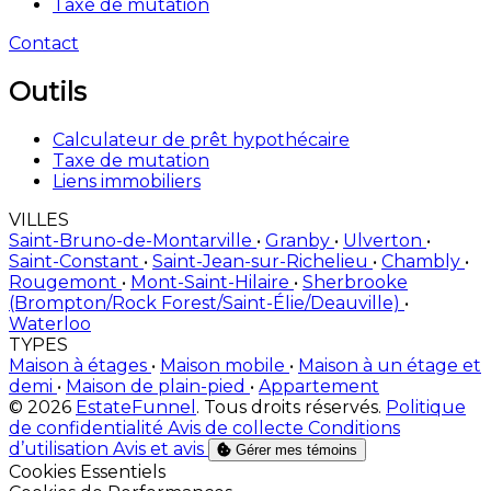
Taxe de mutation
Contact
Outils
Calculateur de prêt hypothécaire
Taxe de mutation
Liens immobiliers
VILLES
Saint-Bruno-de-Montarville
•
Granby
•
Ulverton
•
Saint-Constant
•
Saint-Jean-sur-Richelieu
•
Chambly
•
Rougemont
•
Mont-Saint-Hilaire
•
Sherbrooke
(Brompton/Rock Forest/Saint-Élie/Deauville)
•
Waterloo
TYPES
Maison à étages
•
Maison mobile
•
Maison à un étage et
demi
•
Maison de plain-pied
•
Appartement
© 2026
EstateFunnel
. Tous droits réservés.
Politique
de confidentialité
Avis de collecte
Conditions
d’utilisation
Avis et avis
Gérer mes témoins
Activer
Cookies Essentiels