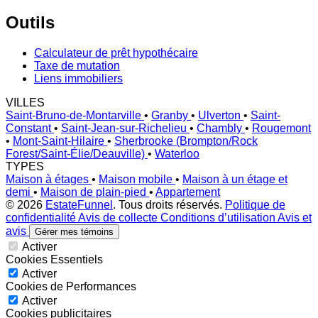
Outils
Calculateur de prêt hypothécaire
Taxe de mutation
Liens immobiliers
VILLES
Saint-Bruno-de-Montarville
•
Granby
•
Ulverton
•
Saint-
Constant
•
Saint-Jean-sur-Richelieu
•
Chambly
•
Rougemont
•
Mont-Saint-Hilaire
•
Sherbrooke (Brompton/Rock
Forest/Saint-Élie/Deauville)
•
Waterloo
TYPES
Maison à étages
•
Maison mobile
•
Maison à un étage et
demi
•
Maison de plain-pied
•
Appartement
© 2026
EstateFunnel
. Tous droits réservés.
Politique de
confidentialité
Avis de collecte
Conditions d’utilisation
Avis et
avis
Gérer mes témoins
Activer
Cookies Essentiels
Activer
Cookies de Performances
Activer
Cookies publicitaires