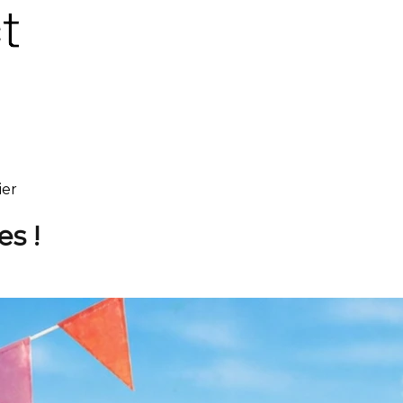
ier
s !