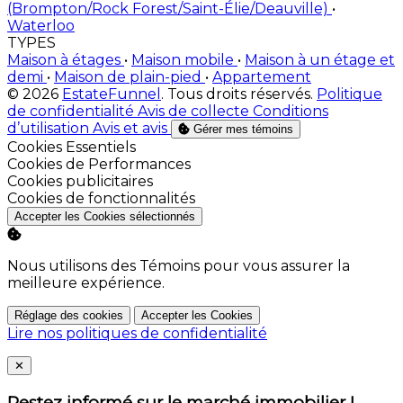
(Brompton/Rock Forest/Saint-Élie/Deauville)
•
Waterloo
TYPES
Maison à étages
•
Maison mobile
•
Maison à un étage et
demi
•
Maison de plain-pied
•
Appartement
© 2026
EstateFunnel
. Tous droits réservés.
Politique
de confidentialité
Avis de collecte
Conditions
d’utilisation
Avis et avis
Gérer mes témoins
Activer
Cookies Essentiels
Activer
Cookies de Performances
Activer
Cookies publicitaires
Activer
Cookies de fonctionnalités
Accepter les Cookies sélectionnés
Nous utilisons des Témoins pour vous assurer la
meilleure expérience.
Réglage des cookies
Accepter les Cookies
Lire nos politiques de confidentialité
Close
✕
Restez informé sur le marché immobilier !