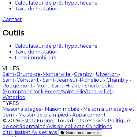
Calculateur de prêt hypothécaire
Taxe de mutation
Contact
Outils
Calculateur de prêt hypothécaire
Taxe de mutation
Liens immobiliers
VILLES
Saint-Bruno-de-Montarville
•
Granby
•
Ulverton
•
Saint-Constant
•
Saint-Jean-sur-Richelieu
•
Chambly
•
Rougemont
•
Mont-Saint-Hilaire
•
Sherbrooke
(Brompton/Rock Forest/Saint-Élie/Deauville)
•
Waterloo
TYPES
Maison à étages
•
Maison mobile
•
Maison à un étage et
demi
•
Maison de plain-pied
•
Appartement
© 2026
EstateFunnel
. Tous droits réservés.
Politique
de confidentialité
Avis de collecte
Conditions
d’utilisation
Avis et avis
Gérer mes témoins