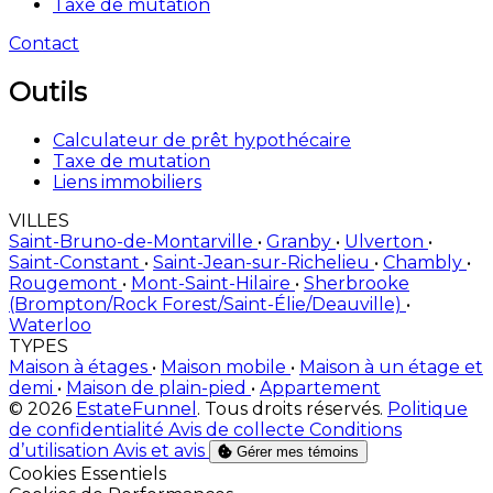
Taxe de mutation
Contact
Outils
Calculateur de prêt hypothécaire
Taxe de mutation
Liens immobiliers
VILLES
Saint-Bruno-de-Montarville
•
Granby
•
Ulverton
•
Saint-Constant
•
Saint-Jean-sur-Richelieu
•
Chambly
•
Rougemont
•
Mont-Saint-Hilaire
•
Sherbrooke
(Brompton/Rock Forest/Saint-Élie/Deauville)
•
Waterloo
TYPES
Maison à étages
•
Maison mobile
•
Maison à un étage et
demi
•
Maison de plain-pied
•
Appartement
© 2026
EstateFunnel
. Tous droits réservés.
Politique
de confidentialité
Avis de collecte
Conditions
d’utilisation
Avis et avis
Gérer mes témoins
Activer
Cookies Essentiels