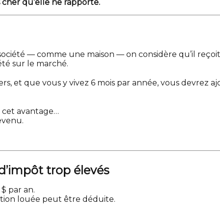
 cher qu’elle ne rapporte.
a société — comme une maison — on considère qu’il reço
été sur le marché.
ers, et que vous y vivez 6 mois par année, vous devrez a
r cet avantage…
evenu.
 d’impôt trop élevés
$ par an.
ortion louée peut être déduite.