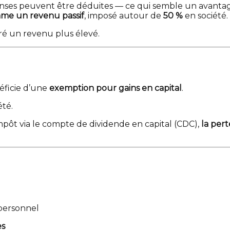
enses peuvent être déduites — ce qui semble un avanta
me un revenu passif
, imposé autour de
50 %
en société.
ré un revenu plus élevé.
ficie d’une
exemption pour gains en capital
.
été.
mpôt via le compte de dividende en capital (CDC),
la per
 personnel
es