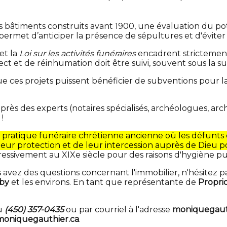
s bâtiments construits avant 1900, une évaluation du po
a permet d’anticiper la présence de sépultures et d'évite
et la
Loi sur les activités funéraires
encadrent strictement
t et de réinhumation doit être suivi, souvent sous la su
e ces projets puissent bénéficier de subventions pour la
s des experts (notaires spécialisés, archéologues, arc
!
pratique funéraire chrétienne ancienne où les défunts ét
leur protection et de leur intercession auprès de Dieu po
ogressivement au XIXe siècle pour des raisons d'hygiène p
 avez des questions concernant l'immobilier, n'hésitez p
by
et les environs. En tant que représentante de
Proprio
au
(450) 357-0435
ou par courriel à l'adresse
moniquegaut
oniquegauthier.ca
.