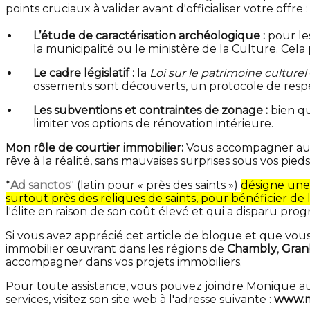
points cruciaux à valider avant d'officialiser votre offre :
L’étude de caractérisation archéologique :
pour le
la municipalité ou le ministère de la Culture. Cel
Le cadre législatif :
la
Loi sur le patrimoine culturel
ossements sont découverts, un protocole de respec
Les subventions et contraintes de zonage :
bien qu
limiter vos options de rénovation intérieure.
Mon rôle de courtier immobilier:
Vous accompagner auprè
rêve à la réalité, sans mauvaises surprises sous vos pieds 
*
Ad sanctos
" (latin pour « près des saints »)
désigne une 
surtout près des reliques de saints, pour bénéficier de 
l'élite en raison de son coût élevé et qui a disparu pr
Si vous avez apprécié cet article de blogue et que vous
immobilier œuvrant dans les régions de
Chambly
,
Gran
accompagner dans vos projets immobiliers.
Pour toute assistance, vous pouvez joindre Monique 
services, visitez son site web à l'adresse suivante :
www.m