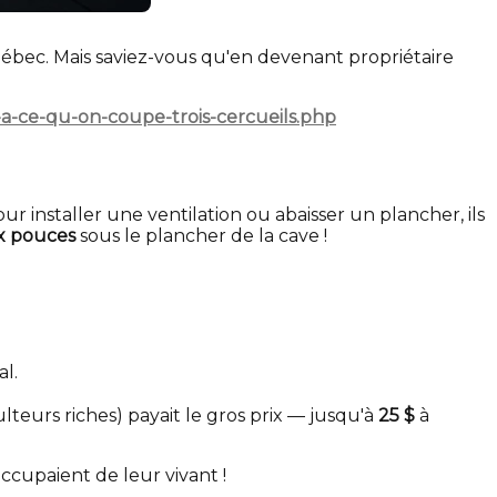
ébec. Mais saviez-vous qu'en devenant propriétaire
u-a-ce-qu-on-coupe-trois-cercueils.php
installer une ventilation ou abaisser un plancher, ils
ix pouces
sous le plancher de la cave !
l.
ulteurs riches) payait le gros prix — jusqu'à
25 $
à
cupaient de leur vivant !