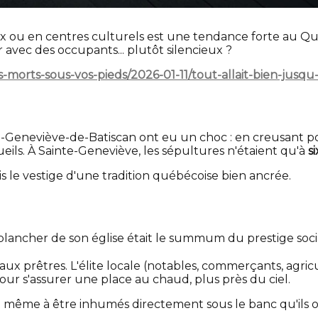
ux ou en centres culturels est une tendance forte au Qu
avec des occupants... plutôt silencieux ?
des-morts-sous-vos-pieds/2026-01-11/tout-allait-bien-jusq
eneviève-de-Batiscan ont eu un choc : en creusant pour 
ils. À Sainte-Geneviève, les sépultures n'étaient qu'à
s
s le vestige d'une tradition québécoise bien ancrée.
lancher de son église était le summum du prestige socia
'aux prêtres. L'élite locale (notables, commerçants, agric
ur s'assurer une place au chaud, plus près du ciel.
même à être inhumés directement sous le banc qu'ils oc