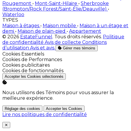
Rougemont
•
Mont-Saint-Hilaire
•
Sherbrooke
(Brompton/Rock Forest/Saint-Élie/Deauville)
•
Waterloo
TYPES
Maison à étages
•
Maison mobile
•
Maison à un étage et
demi
•
Maison de plain-pied
•
Appartement
© 2026
EstateFunnel
. Tous droits réservés.
Politique
de confidentialité
Avis de collecte
Conditions
d’utilisation
Avis et avis
Gérer mes témoins
Activer
Cookies Essentiels
Activer
Cookies de Performances
Activer
Cookies publicitaires
Activer
Cookies de fonctionnalités
Accepter les Cookies sélectionnés
Nous utilisons des Témoins pour vous assurer la
meilleure expérience.
Réglage des cookies
Accepter les Cookies
Lire nos politiques de confidentialité
Close
✕