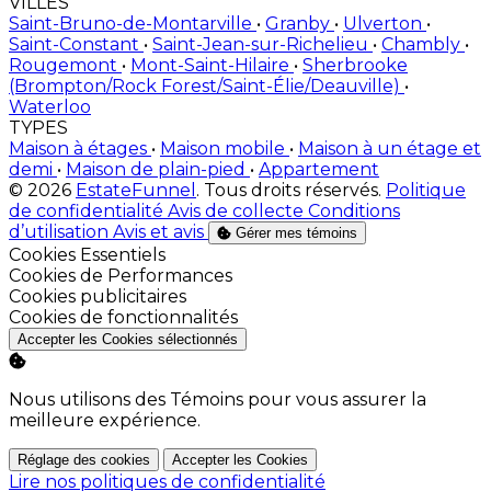
VILLES
Saint-Bruno-de-Montarville
•
Granby
•
Ulverton
•
Saint-Constant
•
Saint-Jean-sur-Richelieu
•
Chambly
•
Rougemont
•
Mont-Saint-Hilaire
•
Sherbrooke
(Brompton/Rock Forest/Saint-Élie/Deauville)
•
Waterloo
TYPES
Maison à étages
•
Maison mobile
•
Maison à un étage et
demi
•
Maison de plain-pied
•
Appartement
© 2026
EstateFunnel
. Tous droits réservés.
Politique
de confidentialité
Avis de collecte
Conditions
d’utilisation
Avis et avis
Gérer mes témoins
Activer
Cookies Essentiels
Activer
Cookies de Performances
Activer
Cookies publicitaires
Activer
Cookies de fonctionnalités
Accepter les Cookies sélectionnés
Nous utilisons des Témoins pour vous assurer la
meilleure expérience.
Réglage des cookies
Accepter les Cookies
Lire nos politiques de confidentialité