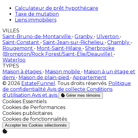
Calculateur de prêt hypothécaire
Taxe de mutation
Liens immobiliers
VILLES
Saint-Bruno-de-Montarville
•
Granby
•
Ulverton
•
Saint-Constant
•
Saint-Jean-sur-Richelieu
•
Chambly
•
Rougemont
•
Mont-Saint-Hilaire
•
Sherbrooke
(Brompton/Rock Forest/Saint-Élie/Deauville)
•
Waterloo
TYPES
Maison à étages
•
Maison mobile
•
Maison à un étage et
demi
•
Maison de plain-pied
•
Appartement
© 2026
EstateFunnel
. Tous droits réservés.
Politique
de confidentialité
Avis de collecte
Conditions
d’utilisation
Avis et avis
Gérer mes témoins
Activer
Cookies Essentiels
Activer
Cookies de Performances
Activer
Cookies publicitaires
Activer
Cookies de fonctionnalités
Accepter les Cookies sélectionnés